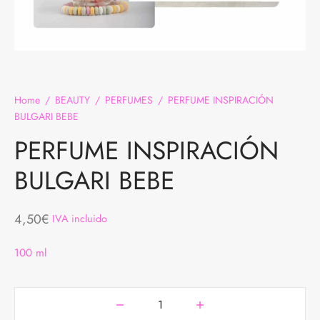
DAS
BREROS
TALONES
AS
JUNTOS
Home
/
BEAUTY
/
PERFUMES
/
PERFUME INSPIRACIÓN
 INTERIOR
BULGARI BEBE
PERFUME INSPIRACIÓN
QUETAS Y ABRIGOS
BULGARI BEBE
MER COLLECTION
4,50
€
IVA incluido
100 ml