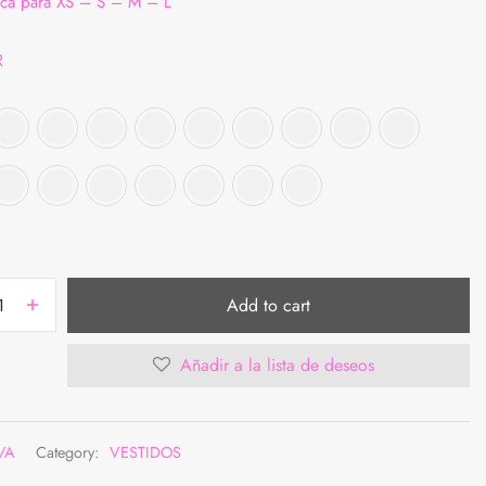
nica para XS – S – M – L
R
Add to cart
Añadir a la lista de deseos
/A
Category:
VESTIDOS