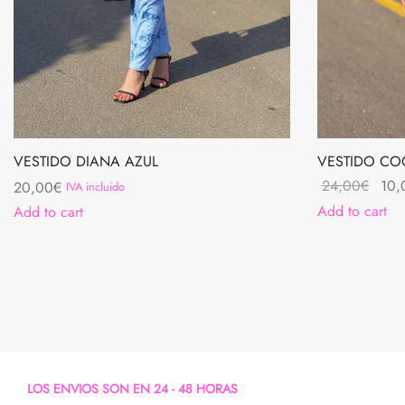
VESTIDO DIANA AZUL
VESTIDO C
Orig
24,00
€
10,
20,00
€
IVA incluido
pric
Add to cart
Add to cart
was:
24,
LOS ENVIOS SON EN 24 - 48 HORAS