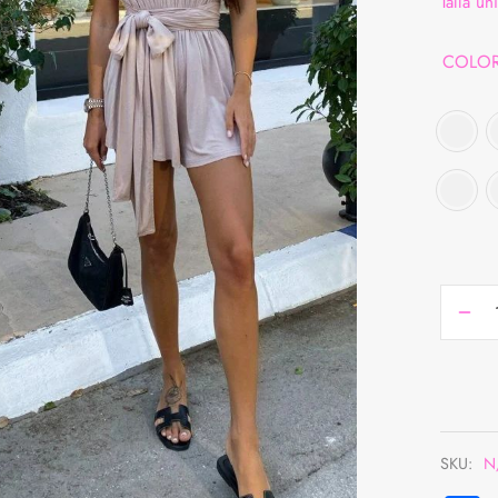
Talla ú
COLO
SKU:
N