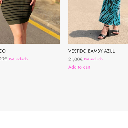
OCO
VESTIDO BAMBY AZUL
inal
Current
00
€
21,00
€
IVA incluido
IVA incluido
e
price is:
Add to cart
10,00€.
00€.