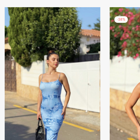
-
58
%