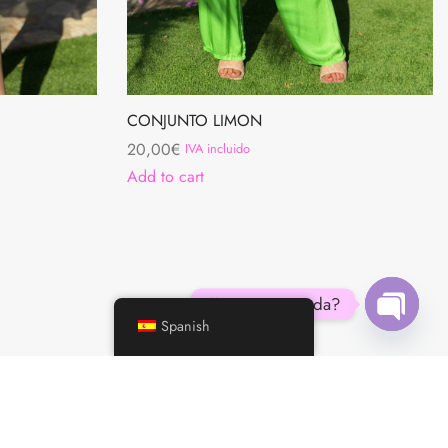
CONJUNTO LIMON
20,00
€
IVA incluido
Add to cart
¿Necesitas ayuda?
Spanish
Open
chaty
LEA NUESTROS TERMINOS Y CONDICIONES