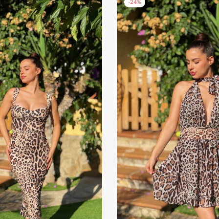
-
24
%