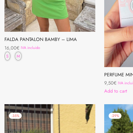
FALDA PANTALON BAMBY – LIMA
16,00
€
IVA incluido
S
M
PERFUME MI
9,50
€
IVA inclu
Add to cart
-
35
%
-
29
%