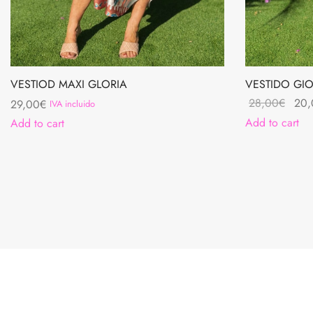
VESTIOD MAXI GLORIA
VESTIDO GI
Orig
28,00
€
20,
29,00
€
IVA incluido
pric
Add to cart
Add to cart
was:
28,
LOS ENVIOS SON EN 24 - 48 HORAS