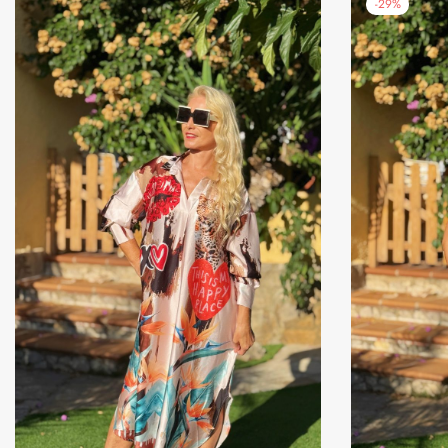
-
29
%