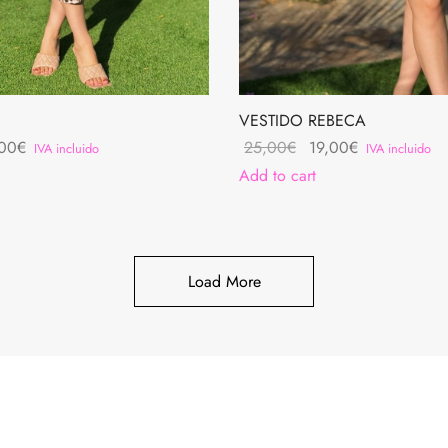
O
VESTIDO REBECA
inal
Current
Original
Current
00
€
25,00
€
19,00
€
IVA incluido
IVA incluido
e
price is:
price
price is:
Add to cart
20,00€.
was:
19,00€.
00€.
25,00€.
Load More