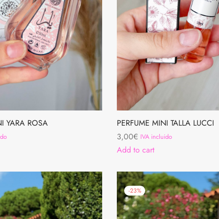
NI YARA ROSA
PERFUME MINI TALLA LUCCI
3,00
€
ido
IVA incluido
Add to cart
-
23
%