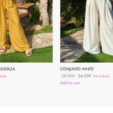
MOSTAZA
CONJUNTO WHITE
Original
Current
28,00
€
24,00
€
luido
IVA incluido
price
price is:
Add to cart
was:
24,00€.
28,00€.