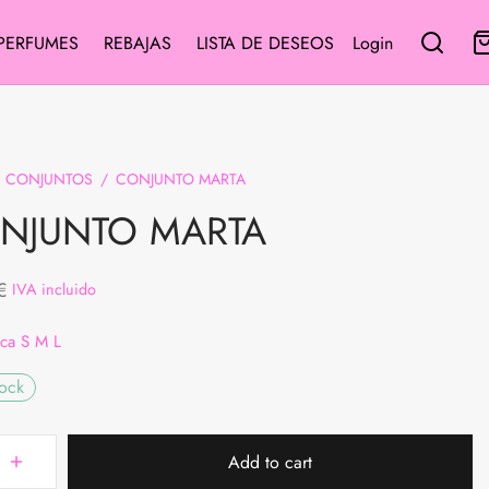
PERFUMES
REBAJAS
LISTA DE DESEOS
Login
CONJUNTOS
/
CONJUNTO MARTA
NJUNTO MARTA
€
IVA incluido
ica S M L
tock
Add to cart