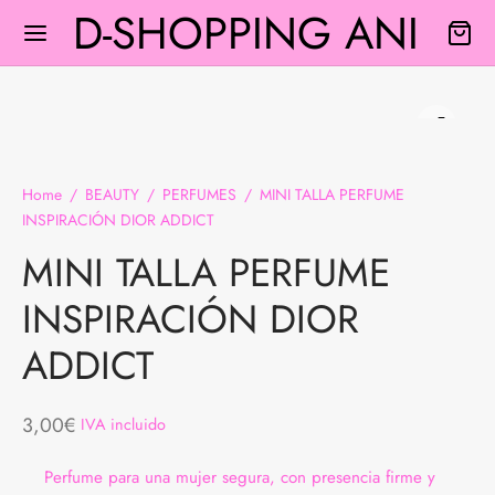
D-SHOPPING ANI
Home
/
BEAUTY
/
PERFUMES
/
MINI TALLA PERFUME
INSPIRACIÓN DIOR ADDICT
Back
Back
Back
Back
Back
MINI TALLA PERFUME
A
S Y BLUSAS
A INTERIOR
PLEMENTOS
FUMES
INSPIRACIÓN DIOR
TIDOS
EY
MAS
TURONES
IENTADORES
ADDICT
 Y BLUSAS
SOS
3,00
€
IVA incluido
NOS
AS
Perfume para una mujer segura, con presencia firme y