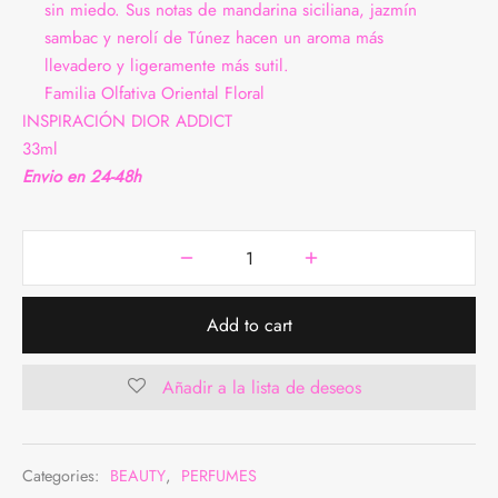
sin miedo. Sus notas de mandarina siciliana, jazmín
DAS
BREROS
sambac y nerolí de Túnez hacen un aroma más
llevadero y ligeramente más sutil.
TALONES
AS
Familia Olfativa Oriental Floral
INSPIRACIÓN DIOR ADDICT
JUNTOS
33ml
Envio en 24-48h
 INTERIOR
QUETAS Y ABRIGOS
MER COLLECTION
Add to cart
Añadir a la lista de deseos
Categories:
BEAUTY
,
PERFUMES