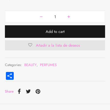
DAS
BREROS
TALONES
AS
JUNTOS
Add to cart
 INTERIOR
Añadir a la lista de deseos
QUETAS Y ABRIGOS
MER COLLECTION
Categories:
BEAUTY
,
PERFUMES
Compartir
Share