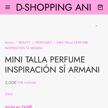
D-SHOPPING ANI
Home
/
BEAUTY
/
PERFUMES
/
MINI TALLA PERFUME
INSPIRACIÓN SÍ ARMANI
Back
Back
Back
Back
Back
MINI TALLA PERFUME
A
S Y BLUSAS
A INTERIOR
PLEMENTOS
FUMES
INSPIRACIÓN SÍ ARMANI
TIDOS
EY
MAS
TURONES
IENTADORES
3,00
€
IVA incluido
 Y BLUSAS
SOS
33ml
NOS
AS
envios en 24-48h