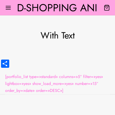
D-SHOPPING ANI
With Text
Back
Back
Back
Back
Back
Compartir
A
S Y BLUSAS
A INTERIOR
PLEMENTOS
FUMES
[portfolio_list type=»standard» columns=»5″ filter=»yes»
TIDOS
EY
MAS
TURONES
IENTADORES
lightbox=»yes» show_load_more=»yes» number=»15″
order_by=»date» order=»DESC»]
 Y BLUSAS
SOS
NOS
AS