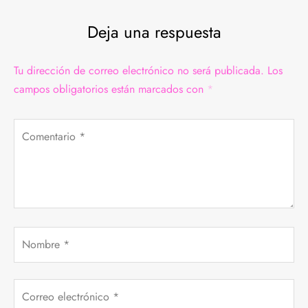
DAS
BREROS
Deja una respuesta
TALONES
AS
Tu dirección de correo electrónico no será publicada.
Los
JUNTOS
campos obligatorios están marcados con
*
 INTERIOR
Comentario
*
QUETAS Y ABRIGOS
MER COLLECTION
Nombre
*
Correo electrónico
*